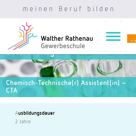
< 
Zum
Berufskolleg
Inhalt
springen
Chemisch-Technische(r) Assistent(in) –
CTA
A
usbildungsdauer
2 Jahre