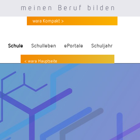
wara Kompakt >
Schule
Schulleben
ePortale
Schuljahr
< wara Hauptseite