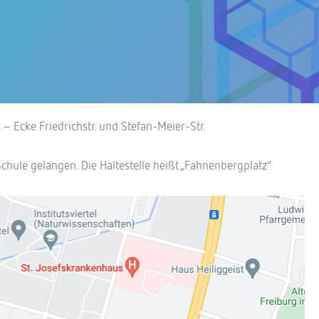
– Ecke Friedrichstr. und Stefan-Meier-Str.
chule gelangen. Die Haltestelle heißt „Fahnenbergplatz“.