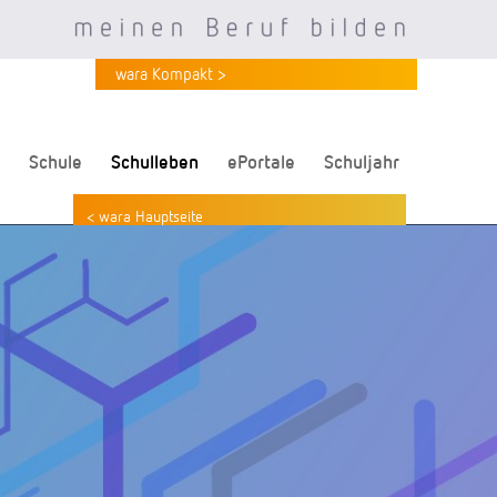
wara Kompakt >
Schule
Schulleben
ePortale
Schuljahr
< wara Hauptseite