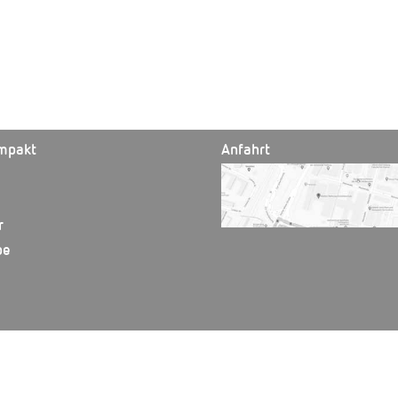
mpakt
Anfahrt
r
be