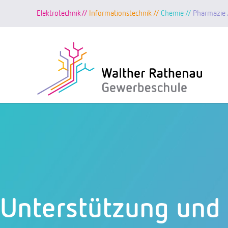
Elektrotechnik//
Informationstechnik //
Chemie //
Pharmazie 
Zum
Inhalt
springen
Unterstützung und 