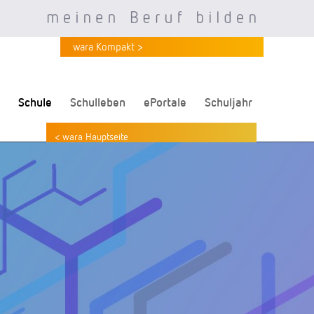
wara Kompakt >
Schule
Schulleben
ePortale
Schuljahr
< wara Hauptseite