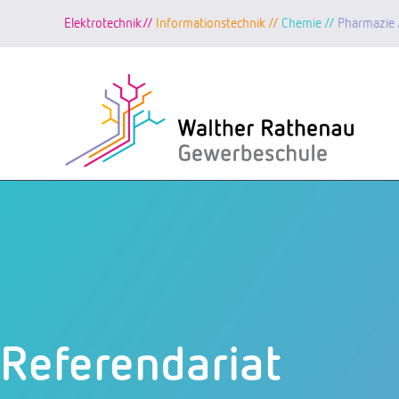
Elektrotechnik//
Informationstechnik //
Chemie //
Pharmazie 
Zum
Inhalt
springen
Referendariat