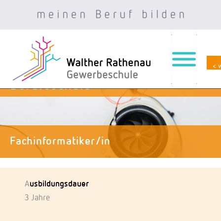
< 
Zum
Berufsschule
Inhalt
springen
Fachinformatiker/in
A
usbildungsdauer
3 Jahre