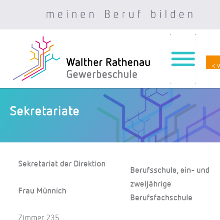
< 
Zum
Inhalt
springen
Sekretariate
Sekretariat der Direktion
Berufsschule, ein- und
zweijährige
Frau Münnich
Berufsfachschule
Zimmer 235