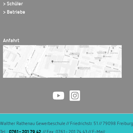
> Schüler
> Betriebe
Anfahrt
Walther Rathenau Gewerbeschule // Friedrichstr. 51 // 79098 Freiburg
Tel.:
0761 - 201 79 42
// Fax: 0761 - 201 74 43 // E-Mail: