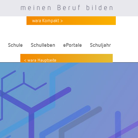
wara Kompakt >
Schule
Schulleben
ePortale
Schuljahr
< wara Hauptseite