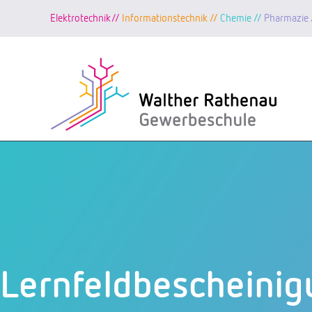
Elektrotechnik//
Informationstechnik //
Chemie //
Pharmazie 
Zum
Inhalt
springen
Lernfeldbescheini