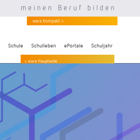
wara Kompakt >
Schule
Schulleben
ePortale
Schuljahr
< wara Hauptseite