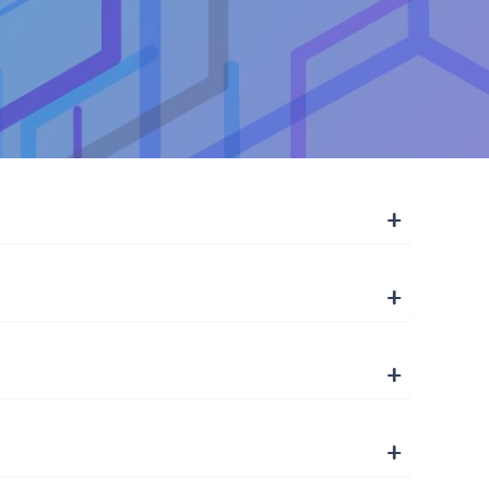
+
+
+
+