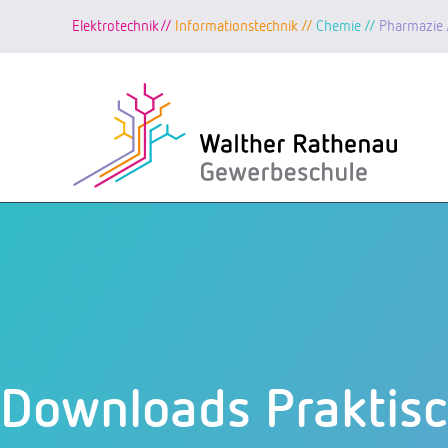
Elektrotechnik//
Informationstechnik //
Chemie //
Pharmazie 
Zum
Inhalt
springen
Downloads Praktisc