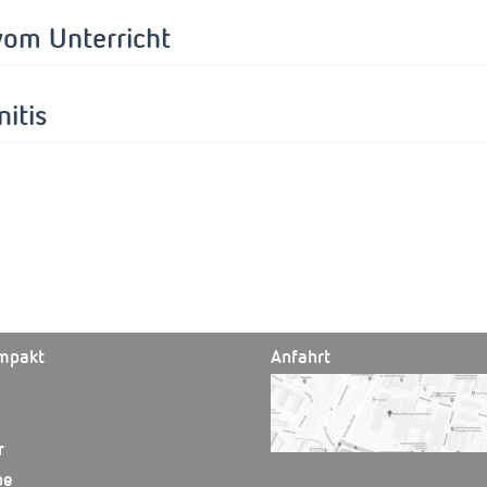
vom Unterricht
itis
mpakt
Anfahrt
r
be