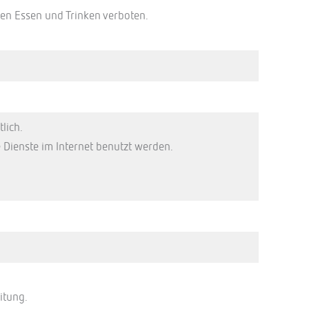
nen Essen und Trinken verboten.
lich.
Dienste im Internet benutzt werden.
itung.