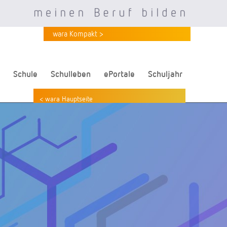
wara Kompakt >
Schule
Schulleben
ePortale
Schuljahr
< wara Hauptseite