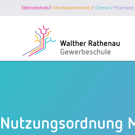
Elektrotechnik//
Informationstechnik //
Chemie //
Pharmazie 
Zum
Inhalt
springen
Nutzungsordnung M