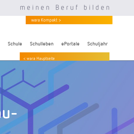
wara Kompakt >
Schule
Schulleben
ePortale
Schuljahr
< wara Hauptseite
au-