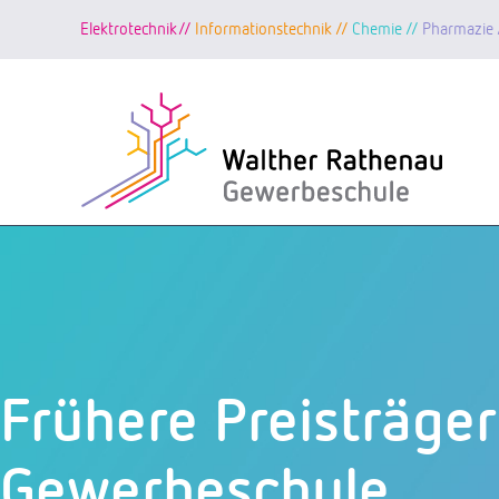
Elektrotechnik//
Informationstechnik //
Chemie //
Pharmazie 
Zum
Inhalt
springen
Frühere Preisträge
Gewerbeschule