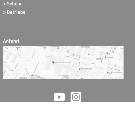
> Schüler
> Betriebe
Anfahrt
Walther Rathenau Gewerbeschule // Friedrichstr. 51 // 79098 Freiburg
Tel.:
0761 - 201 79 42
// Fax: 0761 - 201 74 43 // E-Mail: