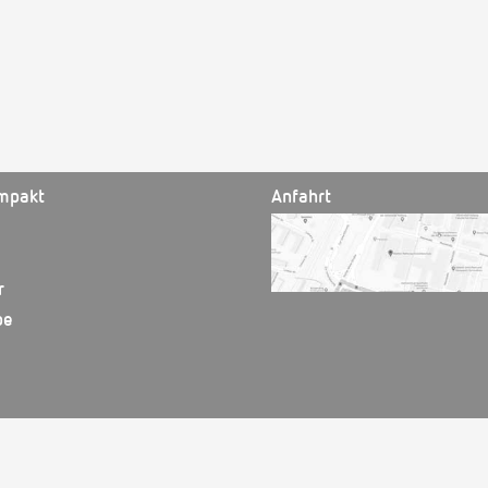
mpakt
Anfahrt
r
be