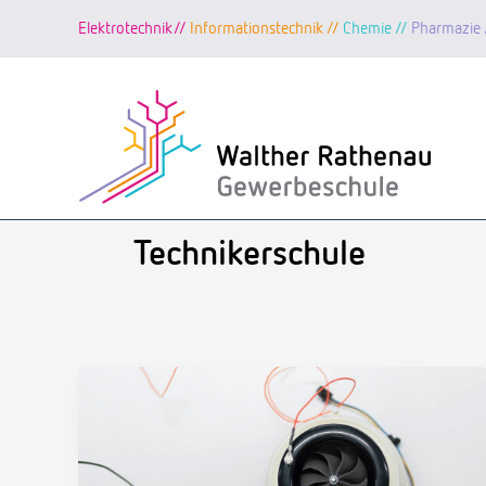
Elektrotechnik//
Informationstechnik //
Chemie //
Pharmazie 
Zum
Inhalt
springen
Technikerschule