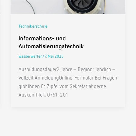
Technikerschule
Informations- und
Automatisierungstechnik
wasserwerfer
/
7. Mai 2025
Ausbildungsdauer2 Jahre – Beginn: Jährlich –
Vollzeit AnmeldungOnline-Formular Bei Fragen
gibt Ihnen Fr. Zipfel vom Sekretariat gerne
Auskunft.Tel.: 0761- 201