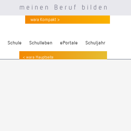
wara Kompakt >
Schule
Schulleben
ePortale
Schuljahr
< wara Hauptseite