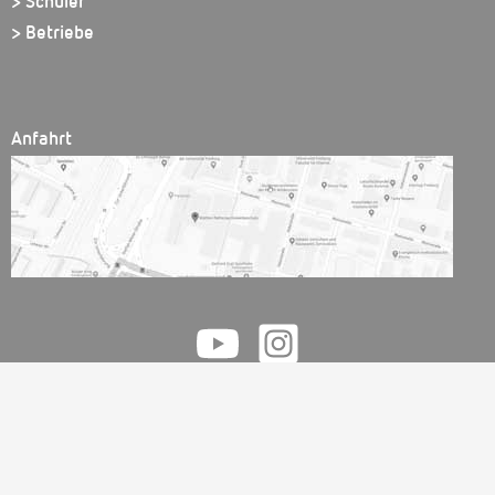
> Schüler
> Betriebe
Anfahrt
Walther Rathenau Gewerbeschule // Friedrichstr. 51 // 79098 Freiburg
Tel.:
0761 - 201 79 42
// Fax: 0761 - 201 74 43 // E-Mail: