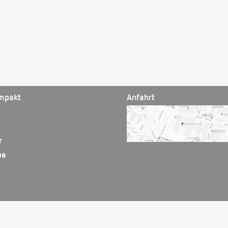
mpakt
Anfahrt
r
be