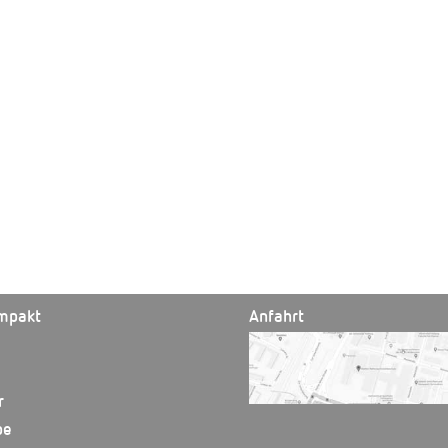
mpakt
Anfahrt
r
be